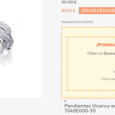
99,00 €
89,10 €
10% DE DESCU
Impuestos incluidos
¡Promoc
Obtén un
Descu
*Válido p
Pendientes Viceroy en
7049E000-30