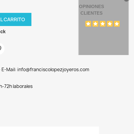
OPINIONES
CLIENTES
AL CARRITO
ock
 - E-Mail: info@franciscolopezjoyeros.com
h-72h laborales