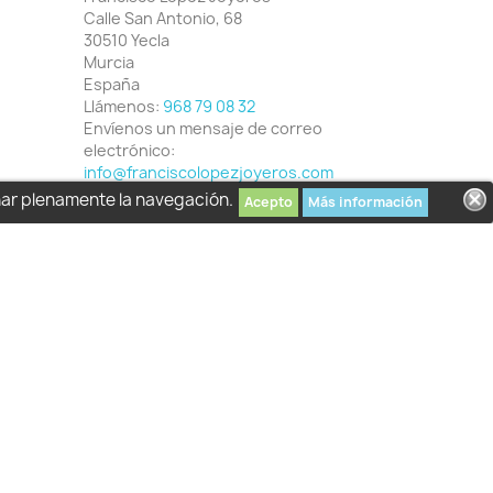
Calle San Antonio, 68
30510 Yecla
Murcia
España
Llámenos:
968 79 08 32
Envíenos un mensaje de correo
electrónico:
info@franciscolopezjoyeros.com
har plenamente la navegación.
Acepto
Más información