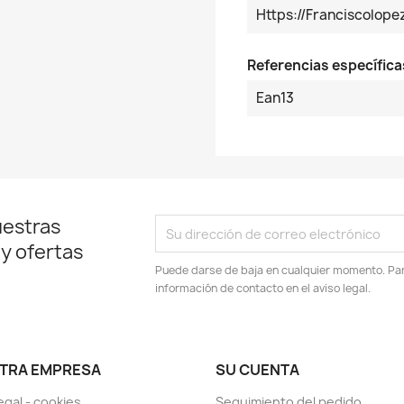
Https://franciscolo
Referencias específica
Ean13
uestras
 y ofertas
Puede darse de baja en cualquier momento. Para
información de contacto en el aviso legal.
TRA EMPRESA
SU CUENTA
egal - cookies
Seguimiento del pedido