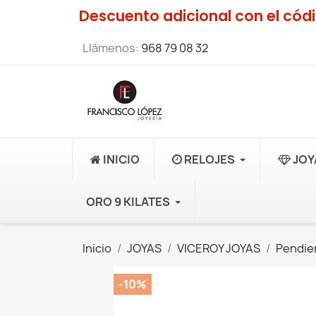
Descuento adicional con el có
Llámenos:
968 79 08 32
INICIO
RELOJES
JOY
ORO 9 KILATES
Inicio
JOYAS
VICEROY JOYAS
Pendie
-10%