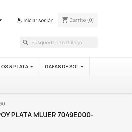
shopping_cart


Carrito
(0)
Iniciar sesión
search
OS & PLATA
GAFAS DE SOL
-30
ROY PLATA MUJER 7049E000-