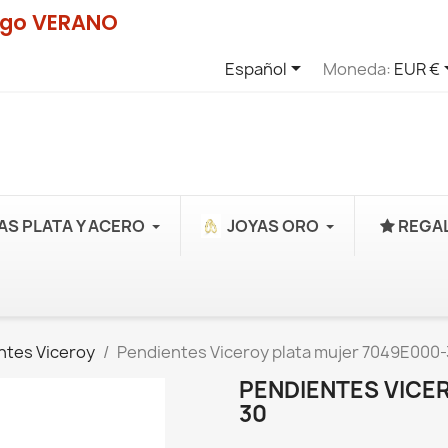
digo VERANO

Español
Moneda:
EUR €
AS PLATA Y ACERO
JOYAS ORO
REGAL
ntes Viceroy
Pendientes Viceroy plata mujer 7049E000
PENDIENTES VICE
30