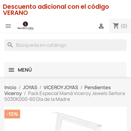
Descuento adicional con el código
VERANO
shopping_cart


(0)
search
MENÚ
Inicio
JOYAS
VICEROY JOYAS
Pendientes
Viceroy
Pack Especial Mamá Viceroy Jewels Señora
5030K000-60 Día de la Madre
-10%