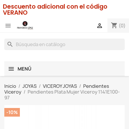
Descuento adicional con el código
VERANO
shopping_cart


(0)
search
MENÚ
Inicio
JOYAS
VICEROY JOYAS
Pendientes
Viceroy
Pendientes Plata Mujer Viceroy 1141E100-
97
-10%