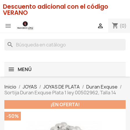
Descuento adicional con el código
VERANO
shopping_cart


(0)
search
MENÚ
Inicio
JOYAS
JOYAS DE PLATA
Duran Exquse
Sortija Duran Exquse Plata 1 ley 00502962, Talla 14
¡EN OFERTA!
-50%