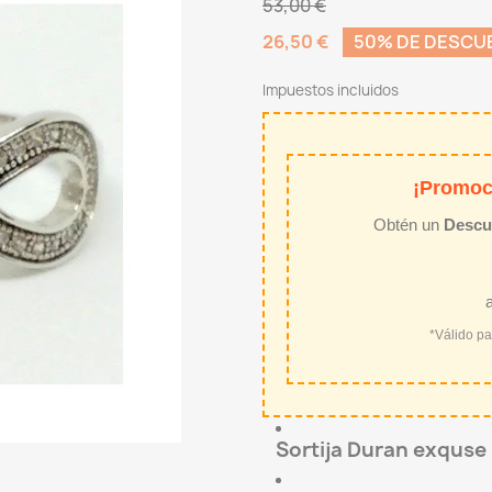
53,00 €
26,50 €
50% DE DESCU
Impuestos incluidos
¡Promoc
Obtén un
Descu
*Válido p
Sortija Duran exquse