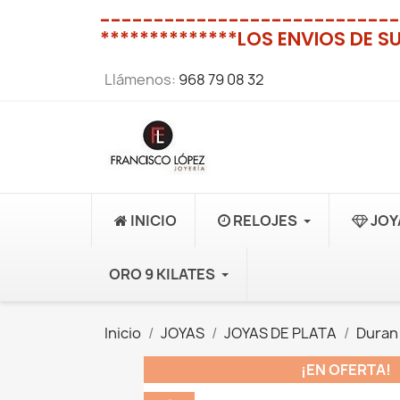
----------------------------
**************LOS ENVIOS DE S
Llámenos:
968 79 08 32
INICIO
RELOJES
JOY
ORO 9 KILATES
Inicio
JOYAS
JOYAS DE PLATA
Duran
¡EN OFERTA!