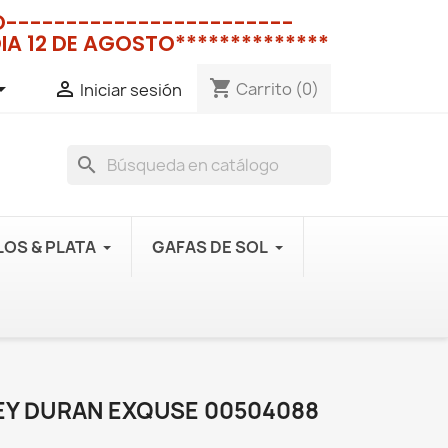
NO------------------------
IA 12 DE AGOSTO**************
shopping_cart


Carrito
(0)
Iniciar sesión
search
OS & PLATA
GAFAS DE SOL
LEY DURAN EXQUSE 00504088