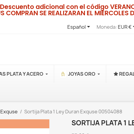
Descuento adicional con el código VERA
US COMPRAN SE REALIZARAN EL MIERCOLES D

Español
Moneda:
EUR €
AS PLATA Y ACERO
JOYAS ORO
REGAL
 Exquse
Sortija Plata 1 Ley Duran Exquse 00504088
SORTIJA PLATA 1 