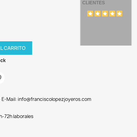
CLIENTES
AL CARRITO
ock
 - E-Mail: info@franciscolopezjoyeros.com
h-72h laborales