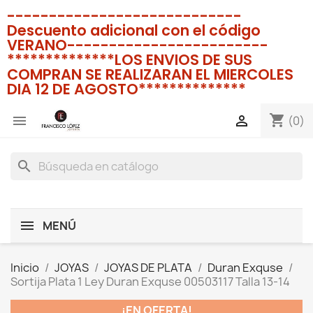
----------------------------
Descuento adicional con el código
VERANO------------------------
**************LOS ENVIOS DE SUS
COMPRAN SE REALIZARAN EL MIERCOLES
DIA 12 DE AGOSTO**************
shopping_cart


(0)
search
MENÚ
Inicio
JOYAS
JOYAS DE PLATA
Duran Exquse
Sortija Plata 1 Ley Duran Exquse 00503117 Talla 13-14
¡EN OFERTA!