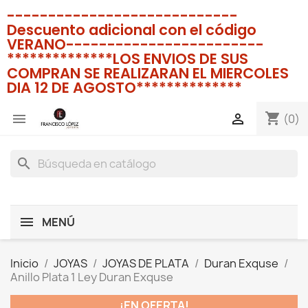
----------------------------
Descuento adicional con el código
VERANO------------------------
**************LOS ENVIOS DE SUS
COMPRAN SE REALIZARAN EL MIERCOLES
DIA 12 DE AGOSTO**************
shopping_cart


(0)
search
MENÚ
Inicio
JOYAS
JOYAS DE PLATA
Duran Exquse
Anillo Plata 1 Ley Duran Exquse
¡EN OFERTA!