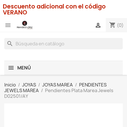
Descuento adicional con el código
VERANO
shopping_cart


(0)
search
MENÚ
Inicio
JOYAS
JOYAS MAREA
PENDIENTES
JEWELS MAREA
Pendientes Plata Marea Jewels
D02501/AY