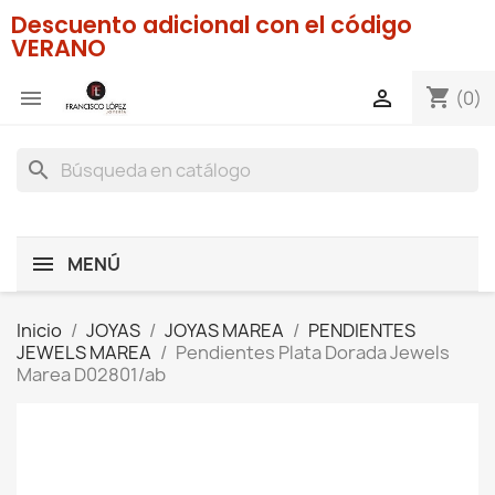
Descuento adicional con el código
VERANO
shopping_cart


(0)
search
MENÚ
Inicio
JOYAS
JOYAS MAREA
PENDIENTES
JEWELS MAREA
Pendientes Plata Dorada Jewels
Marea D02801/ab