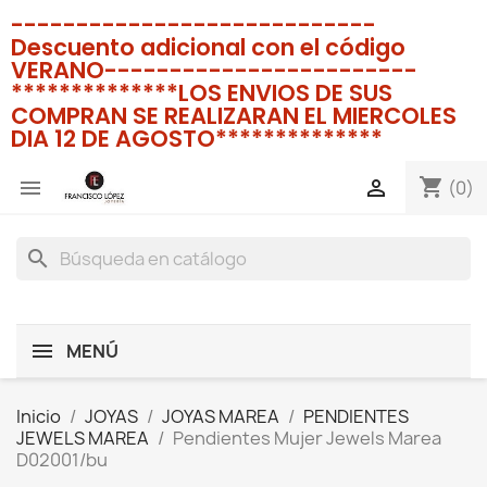
----------------------------
Descuento adicional con el código
VERANO------------------------
**************LOS ENVIOS DE SUS
COMPRAN SE REALIZARAN EL MIERCOLES
DIA 12 DE AGOSTO**************
shopping_cart


(0)
search
MENÚ
Inicio
JOYAS
JOYAS MAREA
PENDIENTES
JEWELS MAREA
Pendientes Mujer Jewels Marea
D02001/bu