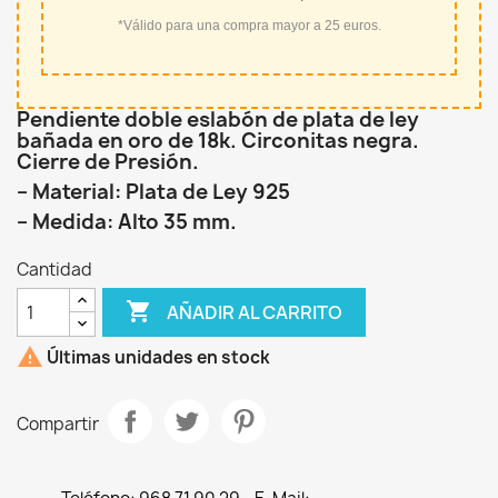
*Válido para una compra mayor a 25 euros.
Pendiente doble eslabón de plata de ley
bañada en oro de 18k. Circonitas negra.
Cierre de Presión.
– Material: Plata de Ley 925
– Medida: Alto 35 mm.
Cantidad

AÑADIR AL CARRITO

Últimas unidades en stock
Compartir