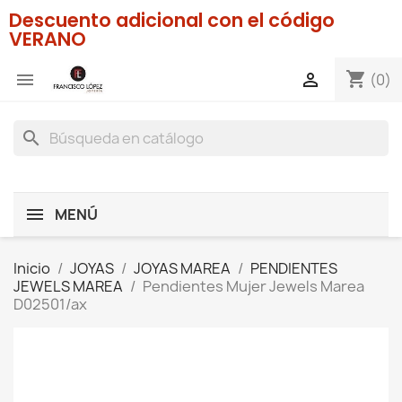
Descuento adicional con el código
VERANO
shopping_cart


(0)
search
MENÚ
Inicio
JOYAS
JOYAS MAREA
PENDIENTES
JEWELS MAREA
Pendientes Mujer Jewels Marea
D02501/ax