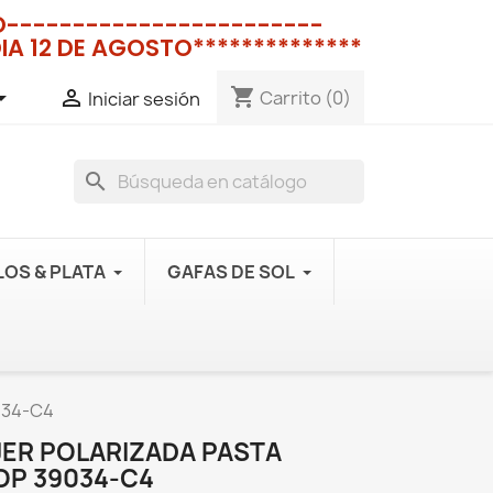
NO------------------------
IA 12 DE AGOSTO**************
shopping_cart


Carrito
(0)
Iniciar sesión
search
OS & PLATA
GAFAS DE SOL
9034-C4
JER POLARIZADA PASTA
OP 39034-C4