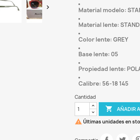

Material modelo: ST
Material lente: STAN
Color lente: GREY
Base lente: 05
Propiedad lente: POL
Calibre: 56-18 145
Cantidad

AÑADIR 

Últimas unidades en st