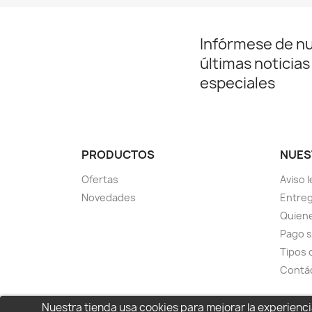
Infórmese de n
últimas noticias
especiales
PRODUCTOS
NUES
Ofertas
Aviso l
Novedades
Entreg
Quien
Pago 
Tipos 
Contá
Nuestra tienda usa cookies para mejorar la experien