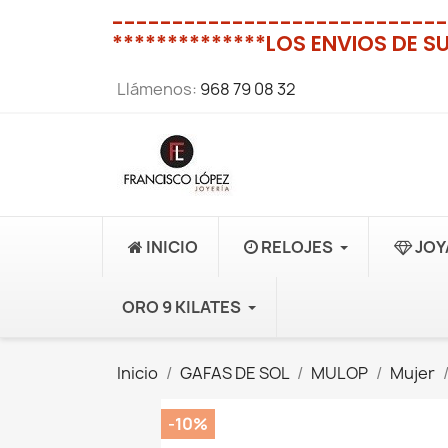
----------------------------
**************LOS ENVIOS DE S
Llámenos:
968 79 08 32
INICIO
RELOJES
JOY
ORO 9 KILATES
Inicio
GAFAS DE SOL
MULOP
Mujer
-10%