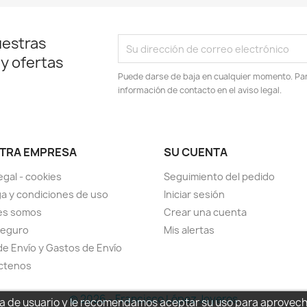
uestras
 y ofertas
Puede darse de baja en cualquier momento. Para
información de contacto en el aviso legal.
TRA EMPRESA
SU CUENTA
egal - cookies
Seguimiento del pedido
a y condiciones de uso
Iniciar sesión
es somos
Crear una cuenta
seguro
Mis alertas
de Envío y Gastos de Envío
ctenos
© 2026 - Francisco López Joyeros
cia de usuario y le recomendamos aceptar su uso para aprovec