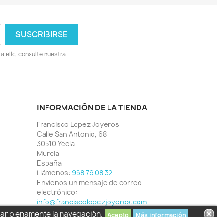
 ello, consulte nuestra
INFORMACIÓN DE LA TIENDA
Francisco Lopez Joyeros
Calle San Antonio, 68
30510 Yecla
Murcia
España
Llámenos:
968 79 08 32
Envíenos un mensaje de correo
electrónico:
info@franciscolopezjoyeros.com
har plenamente la navegación.
Acepto
Más información