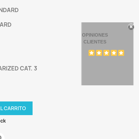
ANDARD
DARD
OPINIONES
CLIENTES
ARIZED CAT. 3
AL CARRITO
ock