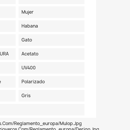
Mujer
Habana
Gato
TURA
Acetato
UV400
e
Polarizado
Gris
os.com/reglamento_europa/Mulop.jpg
ezjoyeros.com/reglamento_europa/derigo.jpg