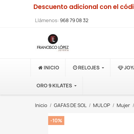
Descuento adicional con el có
Llámenos:
968 79 08 32
INICIO
RELOJES
JOY
ORO 9 KILATES
Inicio
GAFAS DE SOL
MULOP
Mujer
-10%