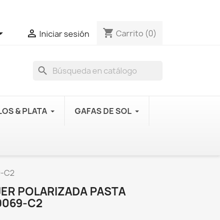
shopping_cart


Carrito
(0)
Iniciar sesión
search
OS & PLATA
GAFAS DE SOL
9-C2
JER POLARIZADA PASTA
9069-C2