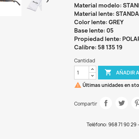

Material modelo: STA
Material lente: STAND
Color lente: GREY
Base lente: 05
Propiedad lente: POLA
Calibre: 58 135 19
Cantidad

AÑADIR 

Últimas unidades en st
Compartir
Teléfono: 968 71 90 29