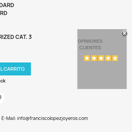
NDARD
ARD
RIZED CAT. 3
OPINIONES
CLIENTES
AL CARRITO
ock
 - E-Mail: info@franciscolopezjoyeros.com