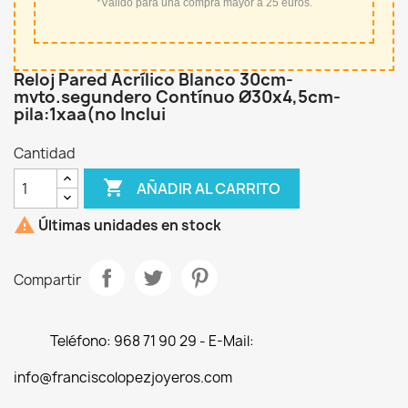
*Válido para una compra mayor a 25 euros.
Reloj Pared Acrílico Blanco 30cm-
mvto.segundero Contínuo Ø30x4,5cm-
pila:1xaa(no Inclui
Cantidad

AÑADIR AL CARRITO

Últimas unidades en stock
Compartir
Teléfono: 968 71 90 29 - E-Mail:
info@franciscolopezjoyeros.com