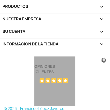
PRODUCTOS

NUESTRA EMPRESA

SU CUENTA

INFORMACIÓN DE LA TIENDA
keyboard_arrow_down
OPINIONES
CLIENTES
© 2026 - Francisco López Joyeros