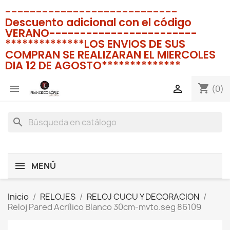
----------------------------
Descuento adicional con el código
VERANO------------------------
**************LOS ENVIOS DE SUS
COMPRAN SE REALIZARAN EL MIERCOLES
DIA 12 DE AGOSTO**************
shopping_cart


(0)
search
MENÚ
Inicio
RELOJES
RELOJ CUCU Y DECORACION
Reloj Pared Acrílico Blanco 30cm-mvto.seg 86109