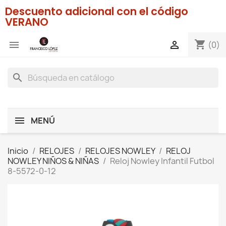
Descuento adicional con el código
VERANO
shopping_cart


(0)
search
MENÚ
Inicio
RELOJES
RELOJES NOWLEY
RELOJ
NOWLEY NIÑOS & NIÑAS
Reloj Nowley Infantil Futbol
8-5572-0-12