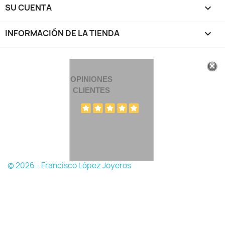
SU CUENTA

INFORMACIÓN DE LA TIENDA
keyboard_arrow_down
OPINIONES
CLIENTES
© 2026 - Francisco López Joyeros