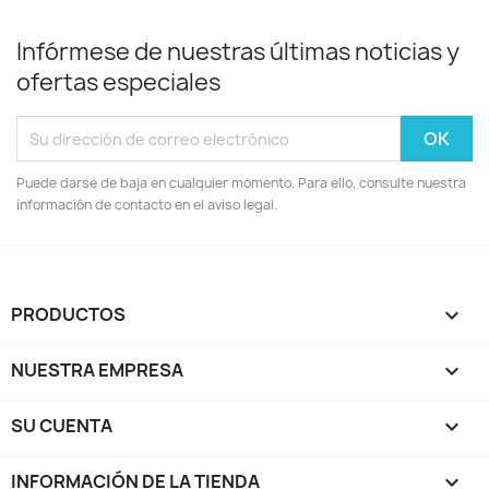
Infórmese de nuestras últimas noticias y
ofertas especiales
Puede darse de baja en cualquier momento. Para ello, consulte nuestra
información de contacto en el aviso legal.
PRODUCTOS

NUESTRA EMPRESA

SU CUENTA

INFORMACIÓN DE LA TIENDA
keyboard_arrow_down