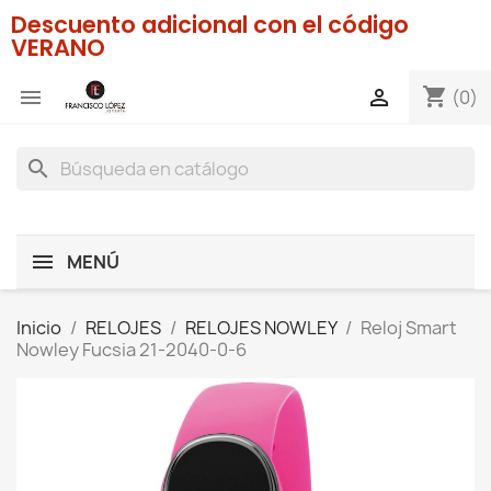
Descuento adicional con el código
VERANO
shopping_cart


(0)
search
MENÚ
Inicio
RELOJES
RELOJES NOWLEY
Reloj Smart
Nowley Fucsia 21-2040-0-6