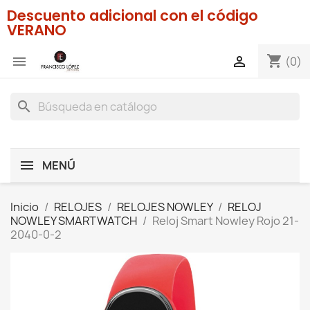
Descuento adicional con el código
VERANO
shopping_cart


(0)
search
MENÚ
Inicio
RELOJES
RELOJES NOWLEY
RELOJ
NOWLEY SMARTWATCH
Reloj Smart Nowley Rojo 21-
2040-0-2