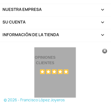
NUESTRA EMPRESA

SU CUENTA

INFORMACIÓN DE LA TIENDA
keyboard_arrow_down
OPINIONES
CLIENTES
© 2026 - Francisco López Joyeros