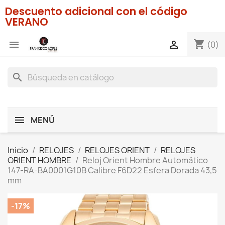
Descuento adicional con el código
VERANO
shopping_cart


(0)
search
MENÚ
Inicio
RELOJES
RELOJES ORIENT
RELOJES
ORIENT HOMBRE
Reloj Orient Hombre Automático
147-RA-BA0001G10B Calibre F6D22 Esfera Dorada 43,5
mm
-17%