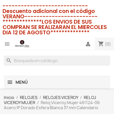
----------------------------
Descuento adicional con el código
VERANO------------------------
**************LOS ENVIOS DE SUS
COMPRAN SE REALIZARAN EL MIERCOLES
DIA 12 DE AGOSTO**************
shopping_cart


(0)
search
MENÚ
Inicio
RELOJES
RELOJES VICEROY
RELOJ
VICEROY MUJER
Reloj Viceroy Mujer 461124-06
Acero IP Dorado Esfera Blanca 37 mm Calendario