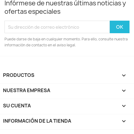
Infórmese de nuestras últimas noticias y
ofertas especiales
Puede darse de baja en cualquier momento. Para ello, consulte nuestra
información de contacto en el aviso legal.
PRODUCTOS

NUESTRA EMPRESA

SU CUENTA

INFORMACIÓN DE LA TIENDA
keyboard_arrow_down