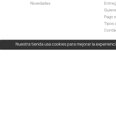
Novedades
Entreg
Quien
Pago 
Tipos 
Contá
Nuestra tienda usa cookies para mejorar la experien