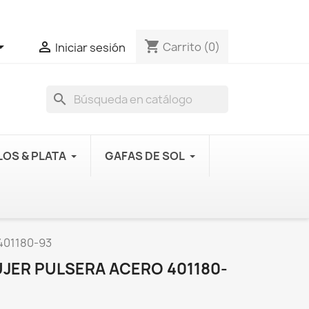
shopping_cart


Carrito
(0)
Iniciar sesión
search
OS & PLATA
GAFAS DE SOL
 401180-93
UJER PULSERA ACERO 401180-