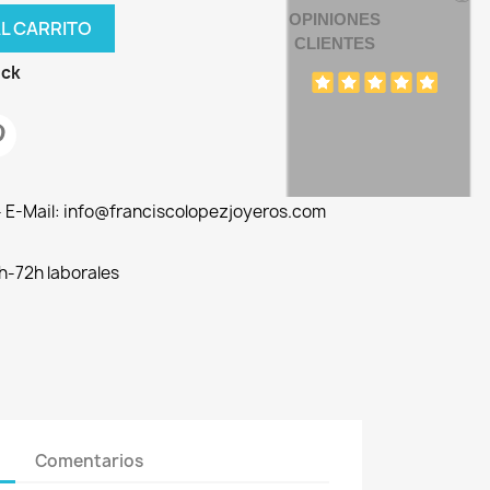
OPINIONES
AL CARRITO
CLIENTES
ock
 - E-Mail: info@franciscolopezjoyeros.com
h-72h laborales
Comentarios