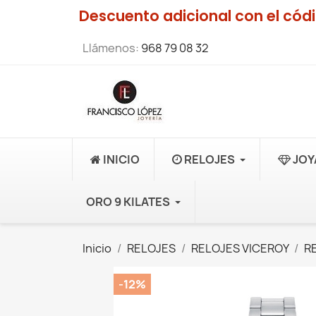
Descuento adicional con el có
Llámenos:
968 79 08 32
INICIO
RELOJES
JOY
ORO 9 KILATES
Inicio
RELOJES
RELOJES VICEROY
R
-12%