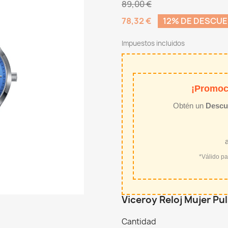
89,00 €
78,32 €
12% DE DESCU
Impuestos incluidos
¡Promoc
Obtén un
Descu
*Válido p
Viceroy Reloj Mujer Pu
Cantidad