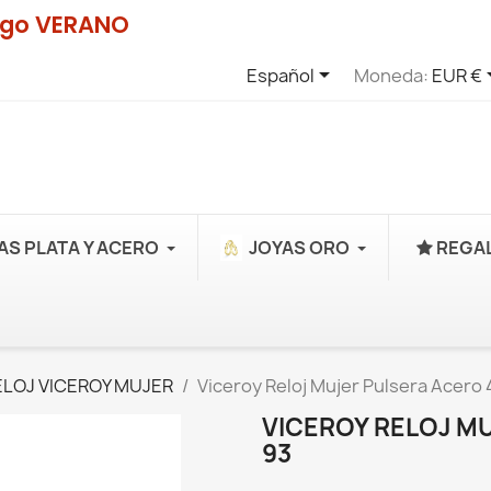
digo VERANO

Español
Moneda:
EUR €
AS PLATA Y ACERO
JOYAS ORO
REGAL
ELOJ VICEROY MUJER
Viceroy Reloj Mujer Pulsera Acero
VICEROY RELOJ M
93