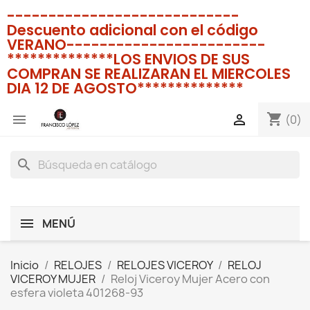
----------------------------
Descuento adicional con el código
VERANO------------------------
**************LOS ENVIOS DE SUS
COMPRAN SE REALIZARAN EL MIERCOLES
DIA 12 DE AGOSTO**************
shopping_cart


(0)
search
MENÚ
Inicio
RELOJES
RELOJES VICEROY
RELOJ
VICEROY MUJER
Reloj Viceroy Mujer Acero con
esfera violeta 401268-93