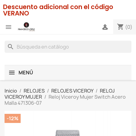
Descuento adicional con el código
VERANO
shopping_cart


(0)
search
MENÚ
Inicio
RELOJES
RELOJES VICEROY
RELOJ
VICEROY MUJER
Reloj Viceroy Mujer Switch Acero
Malla 471306-07
-12%