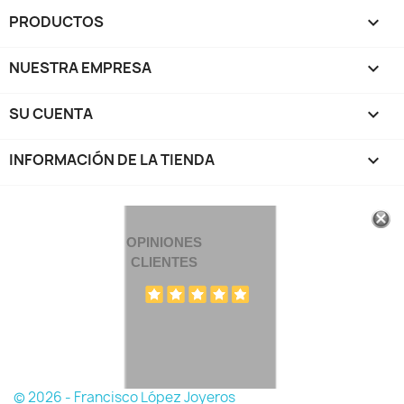
PRODUCTOS

NUESTRA EMPRESA

SU CUENTA

INFORMACIÓN DE LA TIENDA
keyboard_arrow_down
OPINIONES
CLIENTES
© 2026 - Francisco López Joyeros