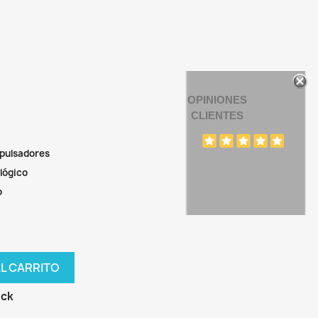
OPINIONES
CLIENTES
 pulsadores
lógico
o
AL CARRITO
ock