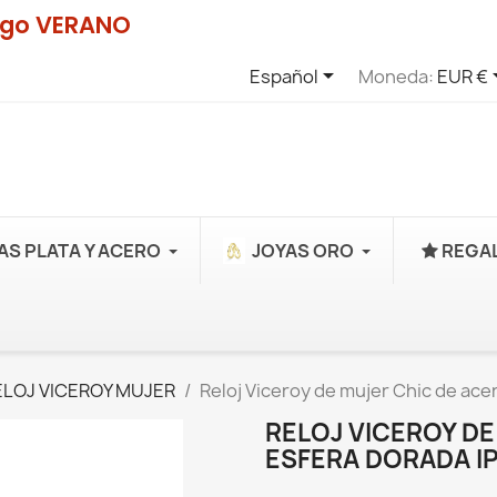
digo VERANO

Español
Moneda:
EUR €
AS PLATA Y ACERO
JOYAS ORO
REGAL
ELOJ VICEROY MUJER
Reloj Viceroy de mujer Chic de ac
RELOJ VICEROY D
ESFERA DORADA I