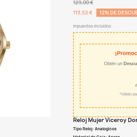
129,00 €
113,52 €
12% DE DESCU
Impuestos incluidos
¡Promoc
Obtén un
Descu
*Válido p
Reloj Mujer Viceroy D
Tipo Reloj: Analogicos