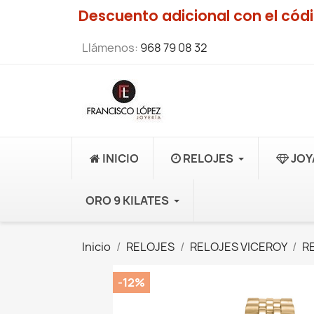
Descuento adicional con el có
Llámenos:
968 79 08 32
INICIO
RELOJES
JOY
ORO 9 KILATES
Inicio
RELOJES
RELOJES VICEROY
R
-12%