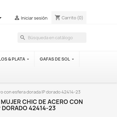
shopping_cart


Carrito
(0)
Iniciar sesión
search
OS & PLATA
GAFAS DE SOL
ero con esfera dorada IP dorado 42414-23
E MUJER CHIC DE ACERO CON
P DORADO 42414-23