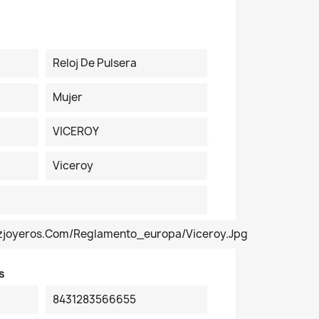
Reloj De Pulsera
Mujer
VICEROY
Viceroy
ezjoyeros.com/reglamento_europa/Viceroy.jpg
s
8431283566655