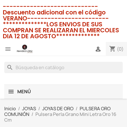
----------------------------
Descuento adicional con el código
VERANO------------------------
**************LOS ENVIOS DE SUS
COMPRAN SE REALIZARAN EL MIERCOLES
DIA 12 DE AGOSTO**************
shopping_cart


(0)
search
MENÚ
Inicio
JOYAS
JOYAS DE ORO
PULSERA ORO
COMUNIÓN
Pulsera Perla Grano Mini Letra Oro 16
Cm