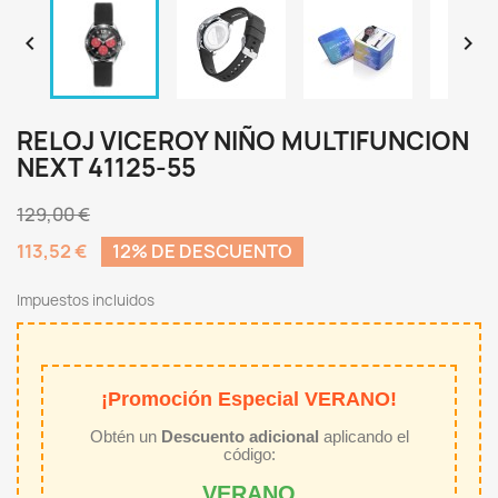


RELOJ VICEROY NIÑO MULTIFUNCION
NEXT 41125-55
129,00 €
113,52 €
12% DE DESCUENTO
Impuestos incluidos
¡Promoción Especial VERANO!
Obtén un
Descuento adicional
aplicando el
código:
VERANO