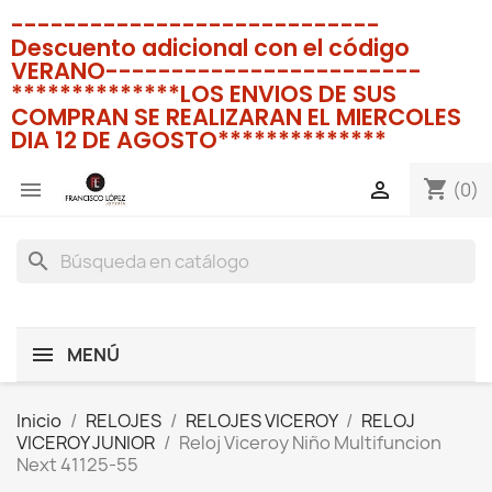
----------------------------
Descuento adicional con el código
VERANO------------------------
**************LOS ENVIOS DE SUS
COMPRAN SE REALIZARAN EL MIERCOLES
DIA 12 DE AGOSTO**************
shopping_cart


(0)
search
MENÚ
Inicio
RELOJES
RELOJES VICEROY
RELOJ
VICEROY JUNIOR
Reloj Viceroy Niño Multifuncion
Next 41125-55