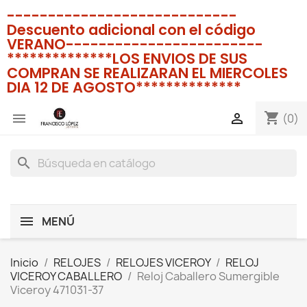
----------------------------
Descuento adicional con el código
VERANO------------------------
**************LOS ENVIOS DE SUS
COMPRAN SE REALIZARAN EL MIERCOLES
DIA 12 DE AGOSTO**************
shopping_cart


(0)
search
MENÚ
Inicio
RELOJES
RELOJES VICEROY
RELOJ
VICEROY CABALLERO
Reloj Caballero Sumergible
Viceroy 471031-37