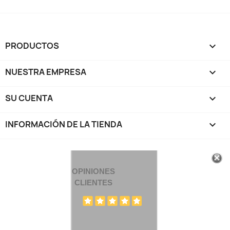
PRODUCTOS

NUESTRA EMPRESA

SU CUENTA

INFORMACIÓN DE LA TIENDA
keyboard_arrow_down
OPINIONES
CLIENTES