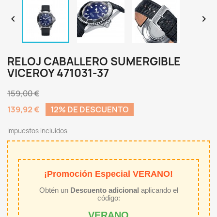


RELOJ CABALLERO SUMERGIBLE
VICEROY 471031-37
159,00 €
139,92 €
12% DE DESCUENTO
Impuestos incluidos
¡Promoción Especial VERANO!
Obtén un
Descuento adicional
aplicando el
código:
VERANO