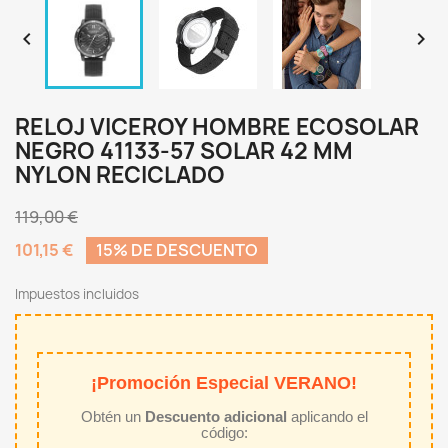


RELOJ VICEROY HOMBRE ECOSOLAR
NEGRO 41133-57 SOLAR 42 MM
NYLON RECICLADO
119,00 €
101,15 €
15% DE DESCUENTO
Impuestos incluidos
¡Promoción Especial VERANO!
Obtén un
Descuento adicional
aplicando el
código: