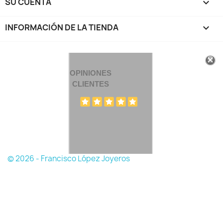
SU CUENTA

INFORMACIÓN DE LA TIENDA
keyboard_arrow_down
OPINIONES
CLIENTES
© 2026 - Francisco López Joyeros