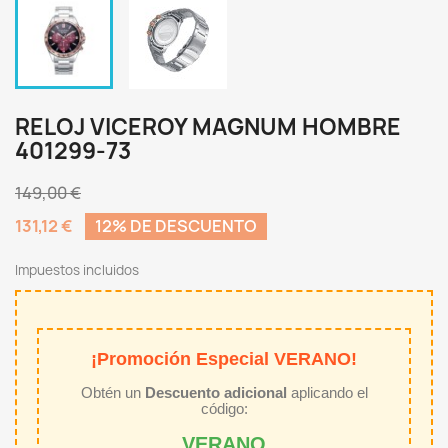
RELOJ VICEROY MAGNUM HOMBRE
401299-73
149,00 €
131,12 €
12% DE DESCUENTO
Impuestos incluidos
¡Promoción Especial VERANO!
Obtén un
Descuento adicional
aplicando el
código:
VERANO