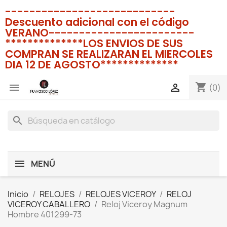
----------------------------
Descuento adicional con el código
VERANO------------------------
**************LOS ENVIOS DE SUS
COMPRAN SE REALIZARAN EL MIERCOLES
DIA 12 DE AGOSTO**************
shopping_cart


(0)
search
MENÚ
Inicio
RELOJES
RELOJES VICEROY
RELOJ
VICEROY CABALLERO
Reloj Viceroy Magnum
Hombre 401299-73