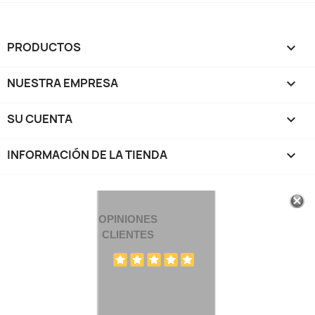
PRODUCTOS

NUESTRA EMPRESA

SU CUENTA

INFORMACIÓN DE LA TIENDA
keyboard_arrow_down
OPINIONES
CLIENTES