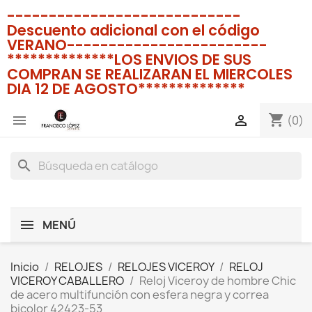
----------------------------
Descuento adicional con el código
VERANO------------------------
**************LOS ENVIOS DE SUS
COMPRAN SE REALIZARAN EL MIERCOLES
DIA 12 DE AGOSTO**************
shopping_cart


(0)
search
MENÚ
Inicio
RELOJES
RELOJES VICEROY
RELOJ
VICEROY CABALLERO
Reloj Viceroy de hombre Chic
de acero multifunción con esfera negra y correa
bicolor 42423-53