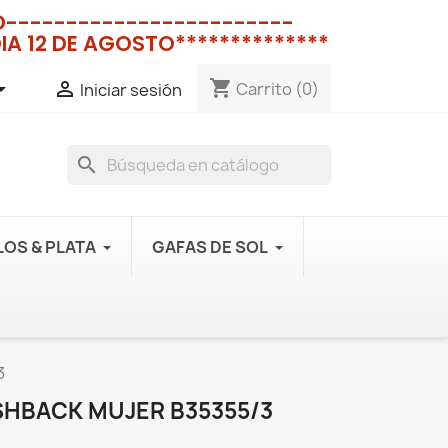
NO------------------------
IA 12 DE AGOSTO**************
shopping_cart


Carrito
(0)
Iniciar sesión
search
OS & PLATA
GAFAS DE SOL
3
SHBACK MUJER B35355/3