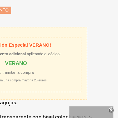
ENTO
ión Especial VERANO!
ento adicional
aplicando el código:
VERANO
al tramitar la compra
ara una compra mayor a 25 euros.
 agujas.
 transparente con bisel color fucsia.
OPINIONES