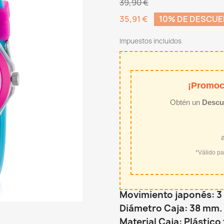
39,90 €
35,91 €
10% DE DESCU
Impuestos incluidos
¡Promoc
Obtén un
Descu
*Válido p
Movimiento japonés: 3
Diámetro Caja: 38 mm.
Material Caja: Plástico