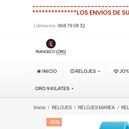
----------------------------
**************LOS ENVIOS DE S
Llámenos:
968 79 08 32
INICIO
RELOJES
JOY
ORO 9 KILATES
Inicio
RELOJES
RELOJES MAREA
RE
-10%