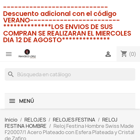
----------------------------
Descuento adicional con el código
VERANO------------------------
**************LOS ENVIOS DE SUS
COMPRAN SE REALIZARAN EL MIERCOLES
DIA 12 DE AGOSTO**************
shopping_cart


(0)
search
MENÚ
Inicio
RELOJES
RELOJES FESTINA
RELOJ
FESTINA HOMBRE
Reloj Festina Hombre Swiss Made
F20007/1 Acero Plateado con Esfera Plateada y Cristal
de Zafiro