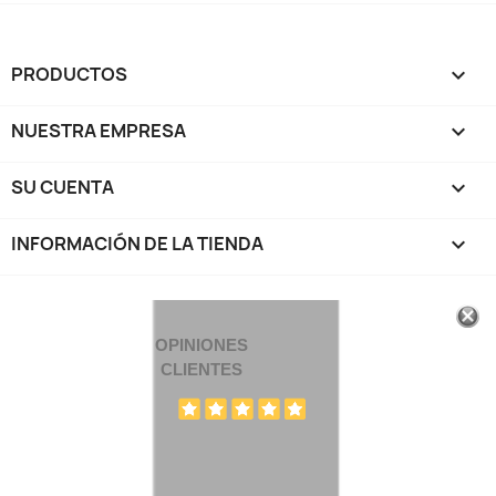
PRODUCTOS

NUESTRA EMPRESA

SU CUENTA

INFORMACIÓN DE LA TIENDA
keyboard_arrow_down
OPINIONES
CLIENTES