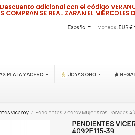
Descuento adicional con el código VERA
US COMPRAN SE REALIZARAN EL MIERCOLES D

Español
Moneda:
EUR €
AS PLATA Y ACERO
JOYAS ORO
REGAL
ntes Viceroy
Pendientes Viceroy Mujer Aros Dorados 4
PENDIENTES VICE
4092E115-39