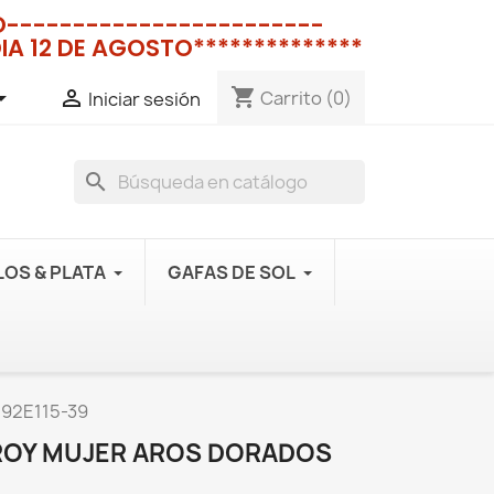
NO------------------------
IA 12 DE AGOSTO**************
shopping_cart


Carrito
(0)
Iniciar sesión
search
OS & PLATA
GAFAS DE SOL
092E115-39
ROY MUJER AROS DORADOS