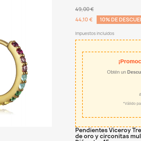
49,00 €
44,10 €
10% DE DESCU
Impuestos incluidos
¡Promoc
Obtén un
Descu
*Válido p
Pendientes Viceroy Tre
de oro y circonitas mul