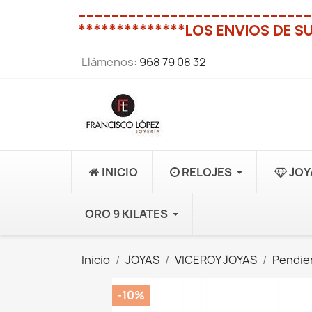
----------------------------
**************LOS ENVIOS DE S
Llámenos:
968 79 08 32
INICIO
RELOJES
JOY
ORO 9 KILATES
Inicio
JOYAS
VICEROY JOYAS
Pendie
-10%