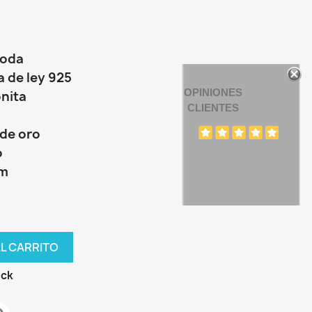
moda
a de ley 925
OPINIONES
onita
CLIENTES
de oro
o
mm
AL CARRITO
ock