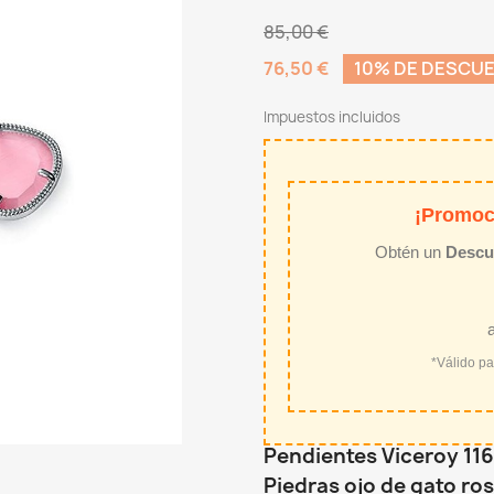
85,00 €
76,50 €
10% DE DESCU
Impuestos incluidos
¡Promoc
Obtén un
Descu
*Válido p
Pendientes Viceroy 11
Piedras ojo de gato ros