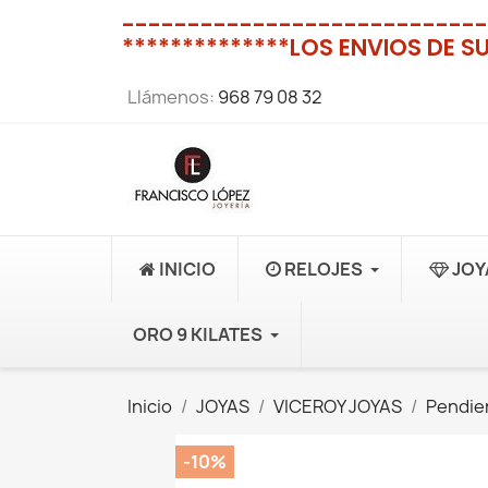
----------------------------
**************LOS ENVIOS DE S
Llámenos:
968 79 08 32
INICIO
RELOJES
JOY
ORO 9 KILATES
Inicio
JOYAS
VICEROY JOYAS
Pendie
-10%