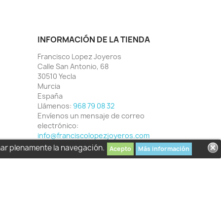
INFORMACIÓN DE LA TIENDA
Francisco Lopez Joyeros
Calle San Antonio, 68
30510 Yecla
Murcia
España
Llámenos:
968 79 08 32
Envíenos un mensaje de correo
electrónico:
info@franciscolopezjoyeros.com
har plenamente la navegación.
Acepto
Más información