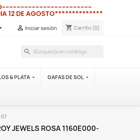
NO------------------------
IA 12 DE AGOSTO**************
shopping_cart


Carrito
(0)
Iniciar sesión
search
OS & PLATA
GAFAS DE SOL
-07
ROY JEWELS ROSA 1160E000-