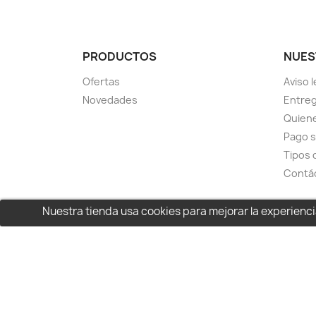
PRODUCTOS
NUES
Ofertas
Aviso l
Novedades
Entreg
Quien
Pago 
Tipos 
Contá
Nuestra tienda usa cookies para mejorar la experien