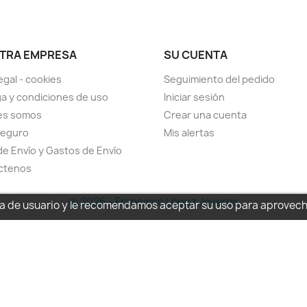
TRA EMPRESA
SU CUENTA
egal - cookies
Seguimiento del pedido
a y condiciones de uso
Iniciar sesión
es somos
Crear una cuenta
seguro
Mis alertas
de Envío y Gastos de Envío
ctenos
© 2026 - Francisco López Joyeros
cia de usuario y le recomendamos aceptar su uso para aprovec