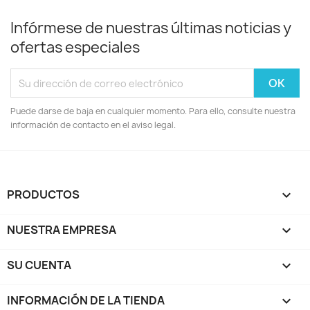
Infórmese de nuestras últimas noticias y
ofertas especiales
Puede darse de baja en cualquier momento. Para ello, consulte nuestra
información de contacto en el aviso legal.
PRODUCTOS

NUESTRA EMPRESA

SU CUENTA

INFORMACIÓN DE LA TIENDA
keyboard_arrow_down