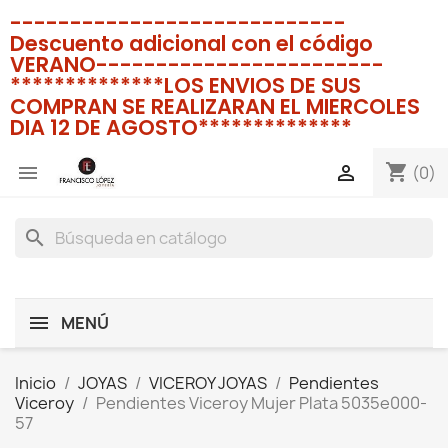
----------------------------
Descuento adicional con el código
VERANO------------------------
**************LOS ENVIOS DE SUS
COMPRAN SE REALIZARAN EL MIERCOLES
DIA 12 DE AGOSTO**************
shopping_cart


(0)
search
MENÚ
Inicio
JOYAS
VICEROY JOYAS
Pendientes
Viceroy
Pendientes Viceroy Mujer Plata 5035e000-
57