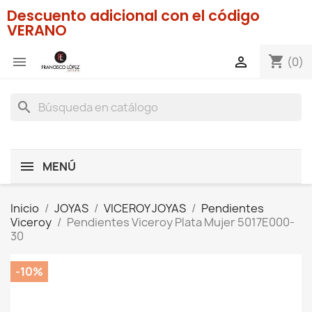
Descuento adicional con el código
VERANO
shopping_cart


(0)
search
MENÚ
Inicio
JOYAS
VICEROY JOYAS
Pendientes
Viceroy
Pendientes Viceroy Plata Mujer 5017E000-
30
-10%