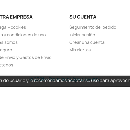
TRA EMPRESA
SU CUENTA
egal - cookies
Seguimiento del pedido
a y condiciones de uso
Iniciar sesión
es somos
Crear una cuenta
seguro
Mis alertas
de Envío y Gastos de Envío
ctenos
© 2026 - Francisco López Joyeros
cia de usuario y le recomendamos aceptar su uso para aprovec