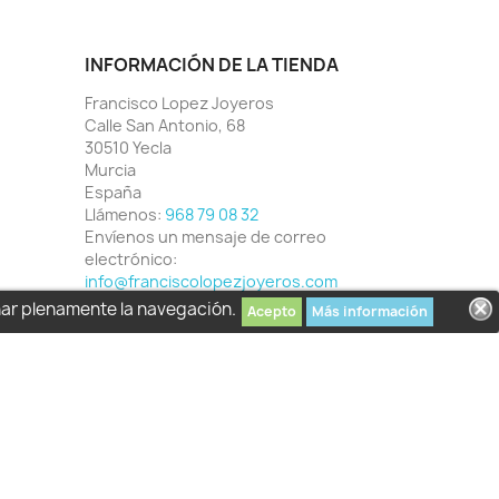
INFORMACIÓN DE LA TIENDA
Francisco Lopez Joyeros
Calle San Antonio, 68
30510 Yecla
Murcia
España
Llámenos:
968 79 08 32
Envíenos un mensaje de correo
electrónico:
info@franciscolopezjoyeros.com
har plenamente la navegación.
Acepto
Más información