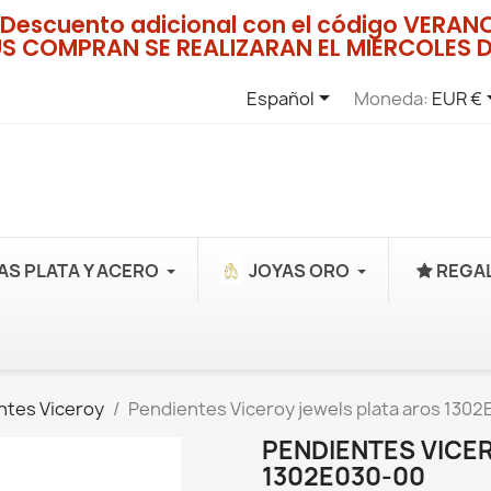
Descuento adicional con el código VERA
US COMPRAN SE REALIZARAN EL MIERCOLES D

Español
Moneda:
EUR €
AS PLATA Y ACERO
JOYAS ORO
REGAL
ntes Viceroy
Pendientes Viceroy jewels plata aros 130
PENDIENTES VICE
1302E030-00