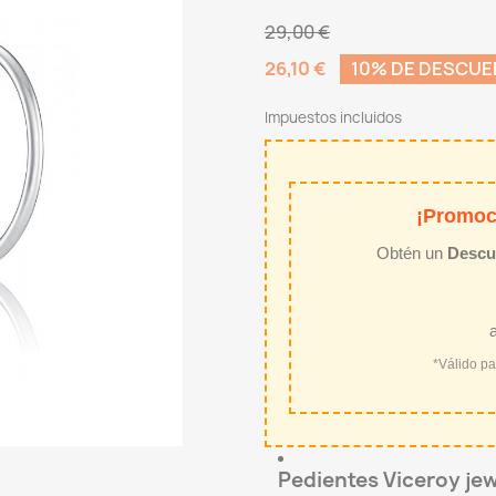
29,00 €
26,10 €
10% DE DESCU
Impuestos incluidos
¡Promoc
Obtén un
Descu
*Válido p
Pedientes Viceroy jew