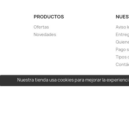
PRODUCTOS
NUES
Ofertas
Aviso l
Novedades
Entreg
Quien
Pago 
Tipos 
Contá
Nuestra tienda usa cookies para mejorar la experien