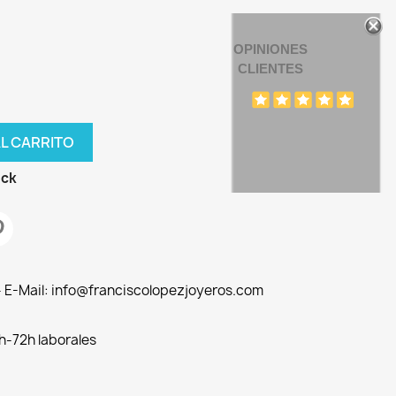
OPINIONES
CLIENTES
AL CARRITO
ock
 - E-Mail: info@franciscolopezjoyeros.com
h-72h laborales