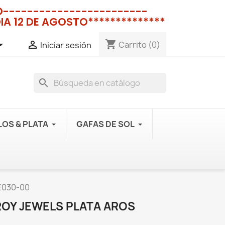
NO------------------------
IA 12 DE AGOSTO**************
shopping_cart


Carrito
(0)
Iniciar sesión
search
OS & PLATA
GAFAS DE SOL
2E030-00
ROY JEWELS PLATA AROS