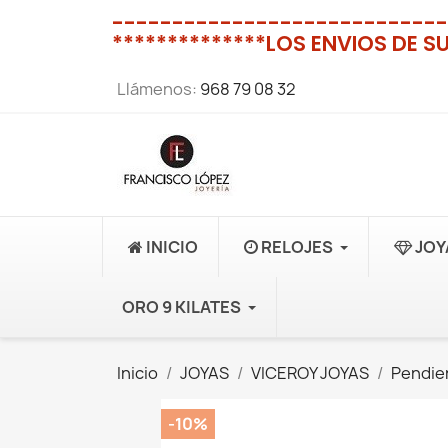
----------------------------
**************LOS ENVIOS DE S
Llámenos:
968 79 08 32
INICIO
RELOJES
JOY
ORO 9 KILATES
Inicio
JOYAS
VICEROY JOYAS
Pendie
-10%