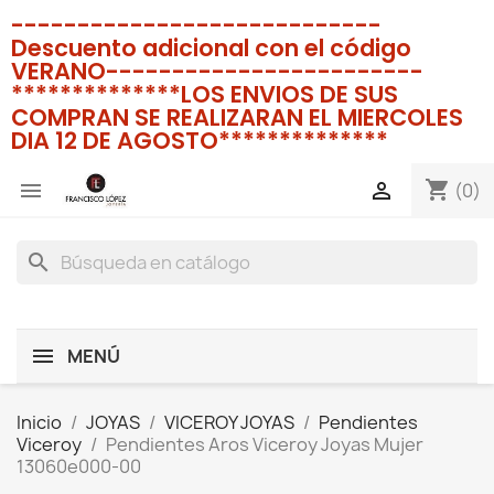
----------------------------
Descuento adicional con el código
VERANO------------------------
**************LOS ENVIOS DE SUS
COMPRAN SE REALIZARAN EL MIERCOLES
DIA 12 DE AGOSTO**************
shopping_cart


(0)
search
MENÚ
Inicio
JOYAS
VICEROY JOYAS
Pendientes
Viceroy
Pendientes Aros Viceroy Joyas Mujer
13060e000-00