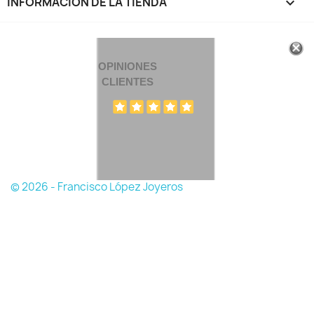
INFORMACIÓN DE LA TIENDA
keyboard_arrow_down
OPINIONES
CLIENTES
© 2026 - Francisco López Joyeros