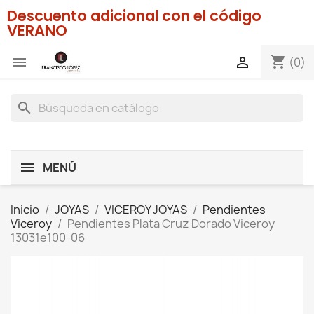
Descuento adicional con el código
VERANO
shopping_cart


(0)
search
MENÚ
Inicio
JOYAS
VICEROY JOYAS
Pendientes
Viceroy
Pendientes Plata Cruz Dorado Viceroy
13031e100-06