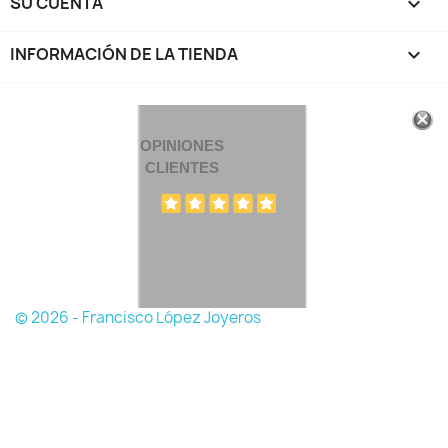
SU CUENTA

INFORMACIÓN DE LA TIENDA
keyboard_arrow_down
OPINIONES
CLIENTES
© 2026 - Francisco López Joyeros