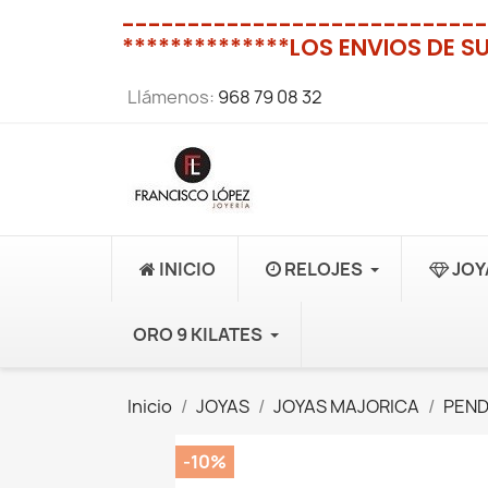
----------------------------
**************LOS ENVIOS DE S
Llámenos:
968 79 08 32
INICIO
RELOJES
JOY
ORO 9 KILATES
Inicio
JOYAS
JOYAS MAJORICA
PEND
-10%