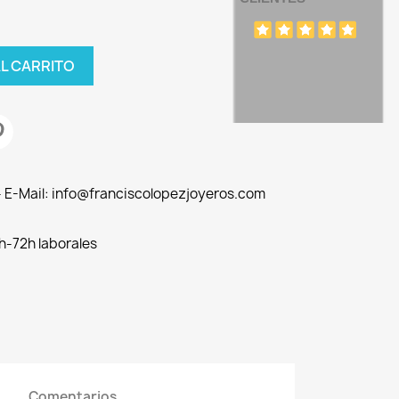
AL CARRITO
 - E-Mail: info@franciscolopezjoyeros.com
h-72h laborales
Comentarios