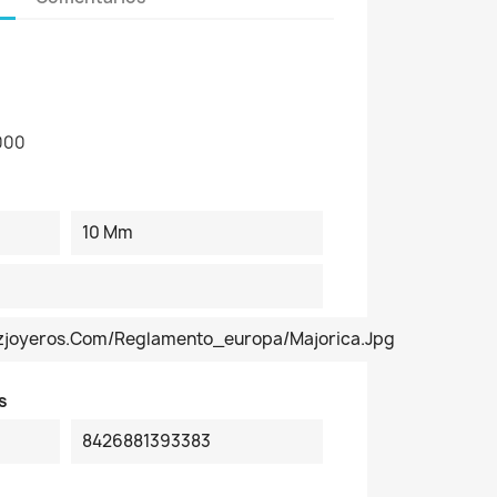
000
10 Mm
ezjoyeros.com/reglamento_europa/Majorica.jpg
s
8426881393383