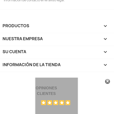
información de contacto en el aviso legal.
PRODUCTOS

NUESTRA EMPRESA

SU CUENTA

INFORMACIÓN DE LA TIENDA
keyboard_arrow_down
OPINIONES
CLIENTES