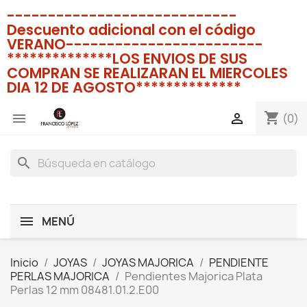
----------------------------
Descuento adicional con el código
VERANO------------------------
**************LOS ENVIOS DE SUS
COMPRAN SE REALIZARAN EL MIERCOLES
DIA 12 DE AGOSTO**************
shopping_cart


(0)
search
MENÚ
Inicio
JOYAS
JOYAS MAJORICA
PENDIENTE
PERLAS MAJORICA
Pendientes Majorica Plata
Perlas 12 mm 08481.01.2.E00