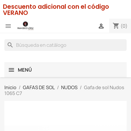
Descuento adicional con el código
VERANO
shopping_cart


(0)
search
MENÚ
Inicio
GAFAS DE SOL
NUDOS
Gafa de sol Nudos
1065 C7