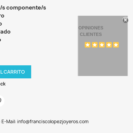
ro/s componente/s
ro
o
OPINIONES
rado
CLIENTES
o
AL CARRITO
ock
 - E-Mail: info@franciscolopezjoyeros.com