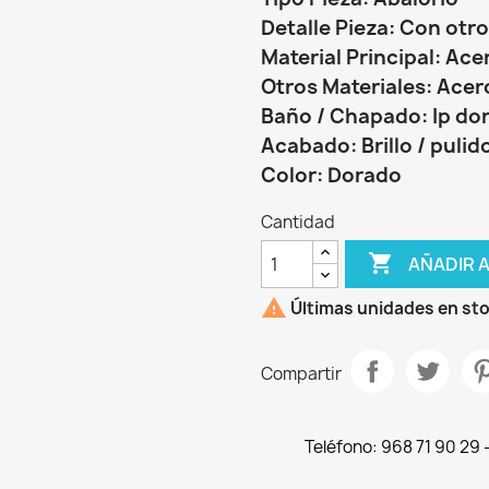
Detalle Pieza: Con ot
Material Principal: Ace
Otros Materiales: Acer
Baño / Chapado: Ip do
Acabado: Brillo / pulid
Color: Dorado
Cantidad

AÑADIR 

Últimas unidades en st
Compartir
Teléfono: 968 71 90 29