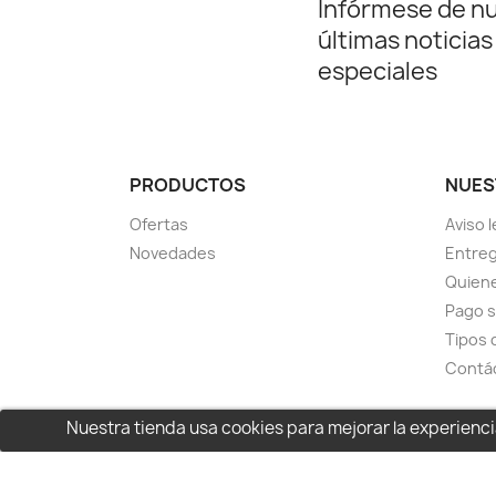
Infórmese de n
últimas noticias
especiales
PRODUCTOS
NUES
Ofertas
Aviso l
Novedades
Entreg
Quien
Pago 
Tipos 
Contá
Nuestra tienda usa cookies para mejorar la experien