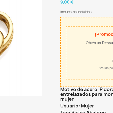
9,00 €
Impuestos incluidos
¡Promoc
Obtén un
Descu
*Válido p
Motivo de acero IP do
entrelazados para mon
mujer
Usuario: Mujer
Tipo Pieza: Abalorio