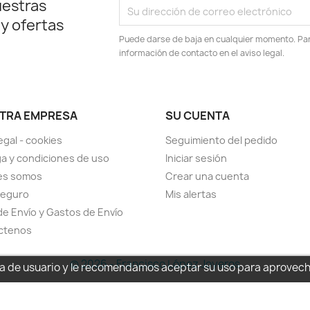
uestras
 y ofertas
Puede darse de baja en cualquier momento. Para
información de contacto en el aviso legal.
TRA EMPRESA
SU CUENTA
egal - cookies
Seguimiento del pedido
a y condiciones de uso
Iniciar sesión
es somos
Crear una cuenta
seguro
Mis alertas
de Envío y Gastos de Envío
ctenos
© 2026 - Francisco López Joyeros
cia de usuario y le recomendamos aceptar su uso para aprovec