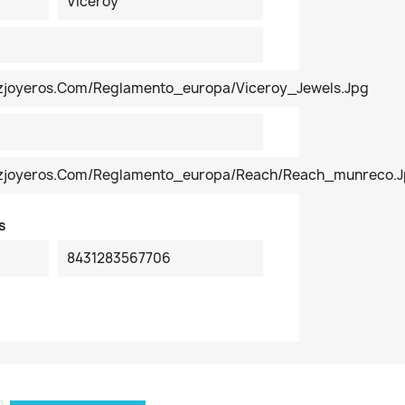
Viceroy
ezjoyeros.com/reglamento_europa/Viceroy_Jewels.jpg
pezjoyeros.com/reglamento_europa/reach/reach_munreco.
s
8431283567706