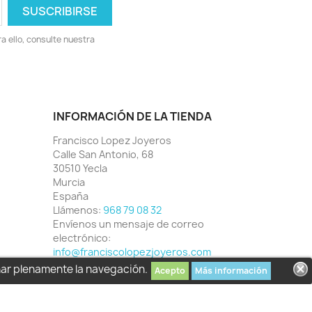
 ello, consulte nuestra
INFORMACIÓN DE LA TIENDA
Francisco Lopez Joyeros
Calle San Antonio, 68
30510 Yecla
Murcia
España
Llámenos:
968 79 08 32
Envíenos un mensaje de correo
electrónico:
info@franciscolopezjoyeros.com
har plenamente la navegación.
Acepto
Más información