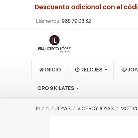
Descuento adicional con el có
Llámenos:
968 79 08 32
INICIO
RELOJES
JOY
ORO 9 KILATES
Inicio
JOYAS
VICEROY JOYAS
MOTIVO