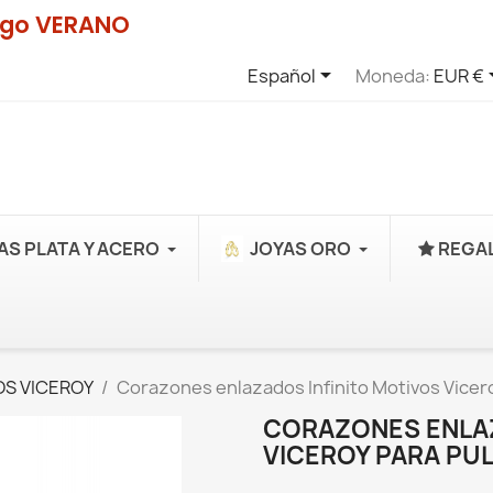
digo VERANO

Español
Moneda:
EUR €
AS PLATA Y ACERO
JOYAS ORO
REGAL
S VICEROY
Corazones enlazados Infinito Motivos Vicer
CORAZONES ENLAZ
VICEROY PARA PU