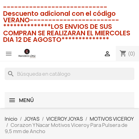
----------------------------
Descuento adicional con el código
VERANO------------------------
**************LOS ENVIOS DE SUS
COMPRAN SE REALIZARAN EL MIERCOLES
DIA 12 DE AGOSTO**************
shopping_cart


(0)
search
MENÚ
Inicio
JOYAS
VICEROY JOYAS
MOTIVOS VICEROY
Corazon Y Nacar Motivos Viceroy Para Pulsera de
9,5 mm de Ancho