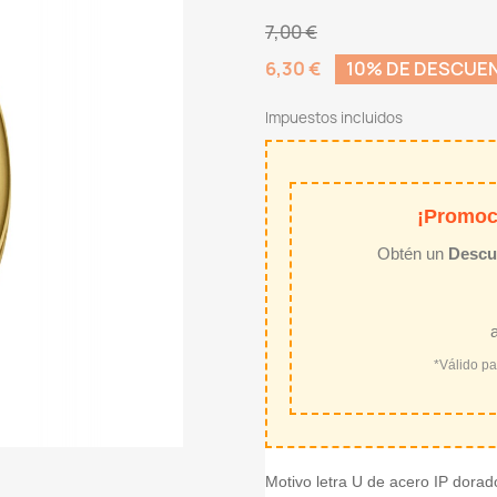
7,00 €
6,30 €
10% DE DESCUE
Impuestos incluidos
¡Promoc
Obtén un
Descu
*Válido p
Motivo letra U de acero IP dorad