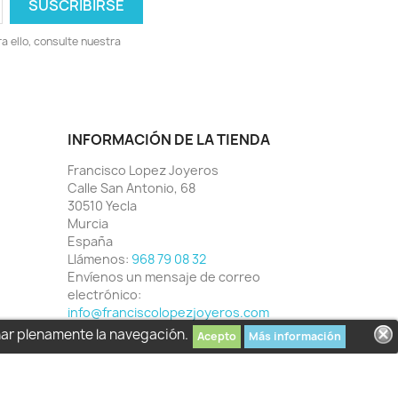
 ello, consulte nuestra
INFORMACIÓN DE LA TIENDA
Francisco Lopez Joyeros
Calle San Antonio, 68
30510 Yecla
Murcia
España
Llámenos:
968 79 08 32
Envíenos un mensaje de correo
electrónico:
info@franciscolopezjoyeros.com
har plenamente la navegación.
Acepto
Más información