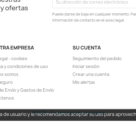
 y ofertas
Puede darse de baja en cualquier momento. Para
información de contacto en el aviso legal.
TRA EMPRESA
SU CUENTA
egal - cookies
Seguimiento del pedido
a y condiciones de uso
Iniciar sesión
es somos
Crear una cuenta
seguro
Mis alertas
de Envío y Gastos de Envío
ctenos
© 2026 - Francisco López Joyeros
cia de usuario y le recomendamos aceptar su uso para aprovec