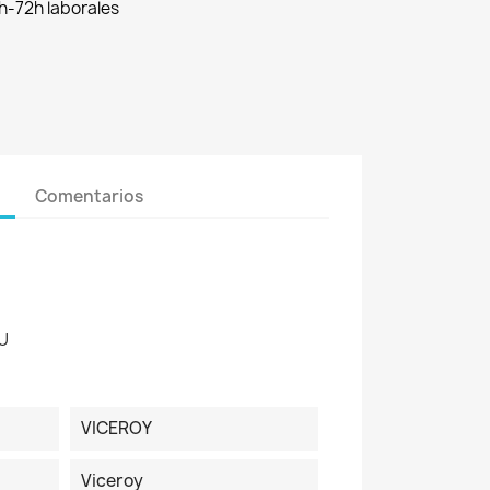
h-72h laborales
Comentarios
U
VICEROY
Viceroy