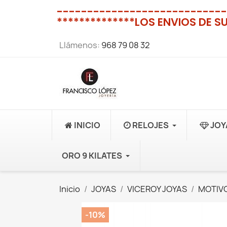
----------------------------
**************LOS ENVIOS DE S
Llámenos:
968 79 08 32
INICIO
RELOJES
JOY
ORO 9 KILATES
Inicio
JOYAS
VICEROY JOYAS
MOTIVO
-10%