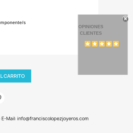
omponente/s
OPINIONES
CLIENTES
AL CARRITO
 - E-Mail: info@franciscolopezjoyeros.com