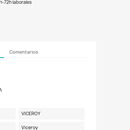
h-72h laborales
Comentarios
A
VICEROY
Viceroy