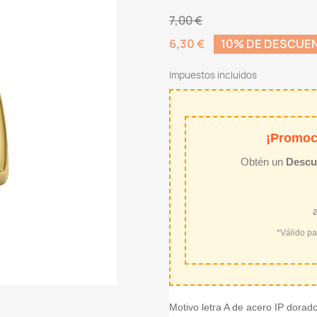
7,00 €
6,30 €
10% DE DESCUE
Impuestos incluidos
¡Promoc
Obtén un
Descu
*Válido p
Motivo letra A de acero IP dorad