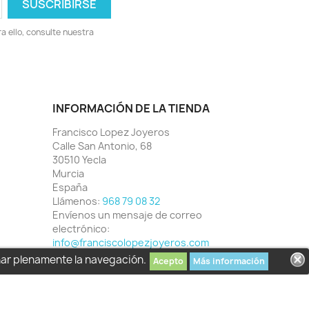
 ello, consulte nuestra
INFORMACIÓN DE LA TIENDA
Francisco Lopez Joyeros
Calle San Antonio, 68
30510 Yecla
Murcia
España
Llámenos:
968 79 08 32
Envíenos un mensaje de correo
electrónico:
info@franciscolopezjoyeros.com
har plenamente la navegación.
Acepto
Más información