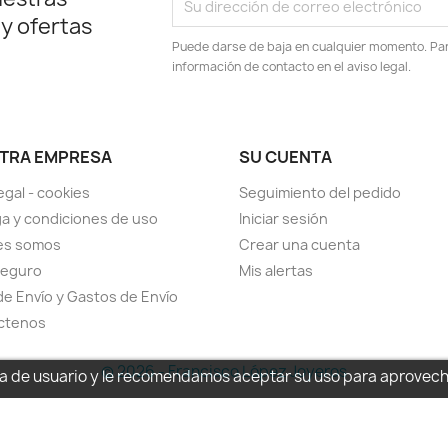
 y ofertas
Puede darse de baja en cualquier momento. Para
información de contacto en el aviso legal.
TRA EMPRESA
SU CUENTA
egal - cookies
Seguimiento del pedido
a y condiciones de uso
Iniciar sesión
es somos
Crear una cuenta
seguro
Mis alertas
de Envío y Gastos de Envío
ctenos
© 2026 - Francisco López Joyeros
cia de usuario y le recomendamos aceptar su uso para aprovec