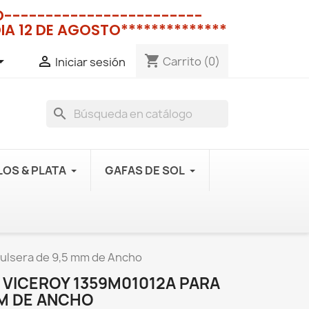
NO------------------------
IA 12 DE AGOSTO**************
shopping_cart


Carrito
(0)
Iniciar sesión
search
OS & PLATA
GAFAS DE SOL
Pulsera de 9,5 mm de Ancho
S VICEROY 1359M01012A PARA
MM DE ANCHO