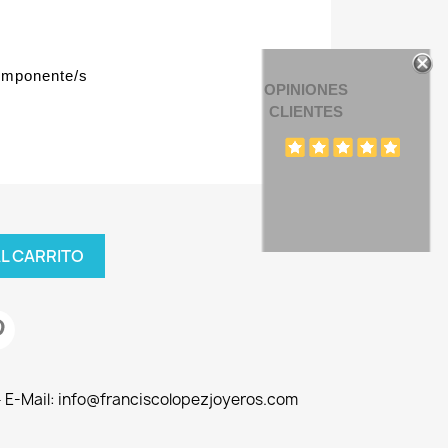
omponente/s
OPINIONES
CLIENTES
AL CARRITO
 - E-Mail: info@franciscolopezjoyeros.com