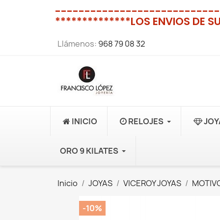
----------------------------
**************LOS ENVIOS DE S
Llámenos:
968 79 08 32
INICIO
RELOJES
JOY
ORO 9 KILATES
Inicio
JOYAS
VICEROY JOYAS
MOTIVO
-10%