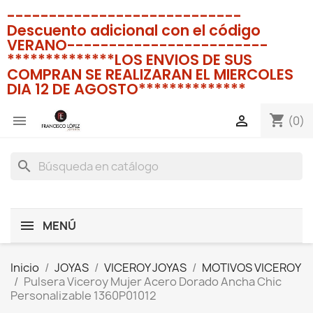
----------------------------
Descuento adicional con el código
VERANO------------------------
**************LOS ENVIOS DE SUS
COMPRAN SE REALIZARAN EL MIERCOLES
DIA 12 DE AGOSTO**************
shopping_cart


(0)
search
MENÚ
Inicio
JOYAS
VICEROY JOYAS
MOTIVOS VICEROY
Pulsera Viceroy Mujer Acero Dorado Ancha Chic
Personalizable 1360P01012