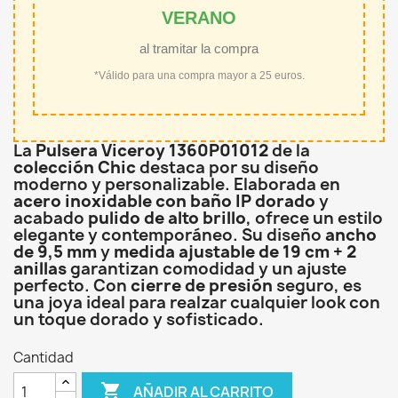
VERANO
al tramitar la compra
*Válido para una compra mayor a 25 euros.
La
Pulsera Viceroy 1360P01012
de la
colección Chic
destaca por su diseño
moderno y personalizable. Elaborada en
acero inoxidable con baño IP dorado
y
acabado
pulido de alto brillo
, ofrece un estilo
elegante y contemporáneo. Su diseño
ancho
de 9,5 mm
y
medida ajustable de 19 cm + 2
anillas
garantizan comodidad y un ajuste
perfecto. Con
cierre de presión
seguro, es
una joya ideal para realzar cualquier look con
un toque dorado y sofisticado.
Cantidad

AÑADIR AL CARRITO