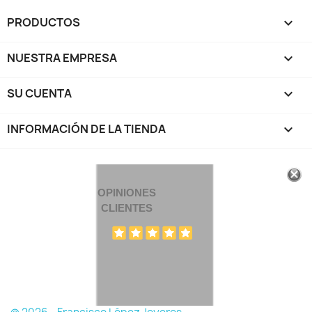
PRODUCTOS

NUESTRA EMPRESA

SU CUENTA

INFORMACIÓN DE LA TIENDA
keyboard_arrow_down
OPINIONES
CLIENTES