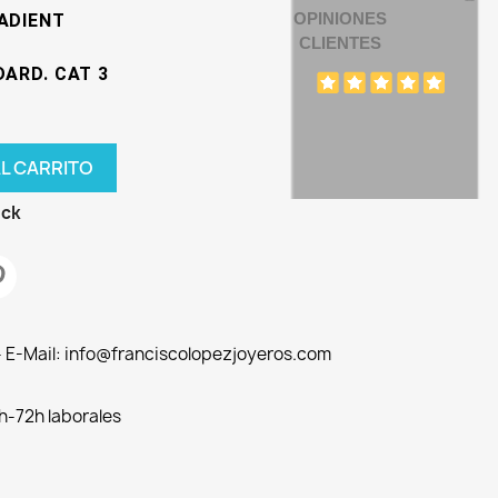
OPINIONES
RADIENT
CLIENTES
DARD. CAT 3
AL CARRITO
ock
 - E-Mail: info@franciscolopezjoyeros.com
h-72h laborales