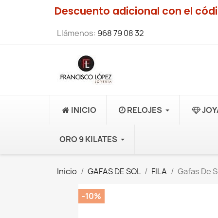
Descuento adicional con el có
Llámenos:
968 79 08 32
INICIO
RELOJES
JOY
ORO 9 KILATES
Inicio
GAFAS DE SOL
FILA
Gafas De S
-10%