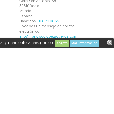
Calle San Antonio, 68
30510 Yecla
Murcia
España
Llámenos:
968 79 08 32
Envíenos un mensaje de correo
electrónico:
info@franciscolopezjoyeros.com
har plenamente la navegación.
Acepto
Más información