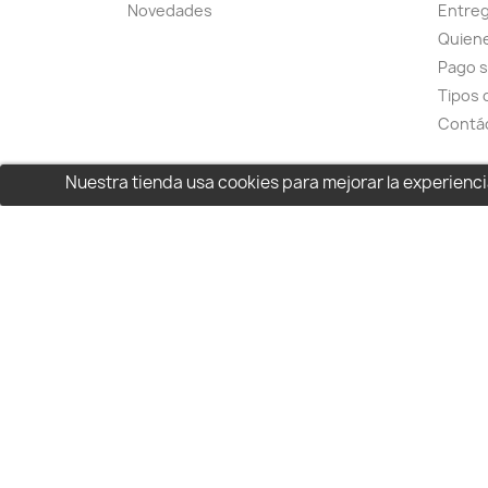
Novedades
Entreg
Quien
Pago 
Tipos 
Contá
Nuestra tienda usa cookies para mejorar la experien