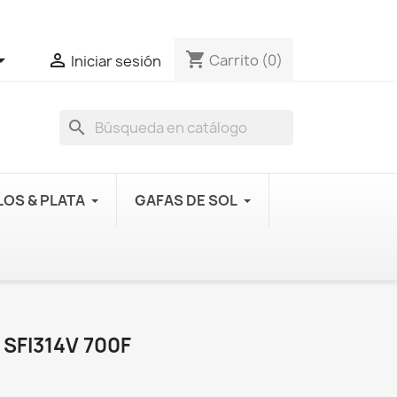
shopping_cart


Carrito
(0)
Iniciar sesión
search
OS & PLATA
GAFAS DE SOL
 SFI314V 700F