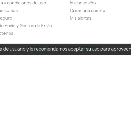
a y condiciones de uso
Iniciar sesión
es somos
Crear una cuenta
seguro
Mis alertas
de Envío y Gastos de Envío
ctenos
© 2026 - Francisco López Joyeros
cia de usuario y le recomendamos aceptar su uso para aprovec