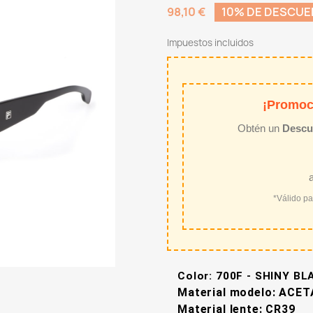
98,10 €
10% DE DESCU
Impuestos incluidos
¡Promoc
Obtén un
Descu
*Válido p
Color:
700F - SHINY BL
Material modelo: ACE
Material lente: CR39