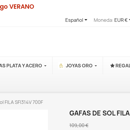
digo VERANO

Español
Moneda:
EUR €
AS PLATA Y ACERO
JOYAS ORO
REGAL
ol FILA SFI314V 700F
GAFAS DE SOL FILA
109,00 €