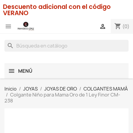
Descuento adicional con el código
VERANO
shopping_cart


(0)
search
MENÚ
Inicio
JOYAS
JOYAS DE ORO
COLGANTES MAMÁ
Colgante Niño para Mama Oro de 1 Ley Finor CM-
238