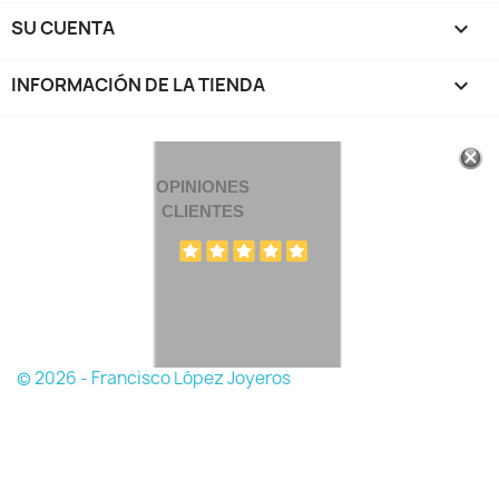
SU CUENTA

INFORMACIÓN DE LA TIENDA
keyboard_arrow_down
OPINIONES
CLIENTES
© 2026 - Francisco López Joyeros