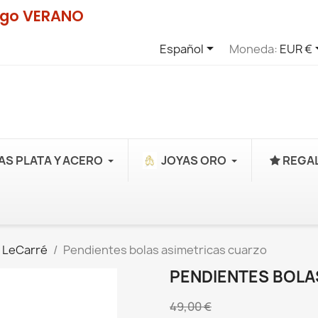
digo VERANO

Español
Moneda:
EUR €
AS PLATA Y ACERO
JOYAS ORO
REGAL
 LeCarré
Pendientes bolas asimetricas cuarzo
PENDIENTES BOLA
49,00 €