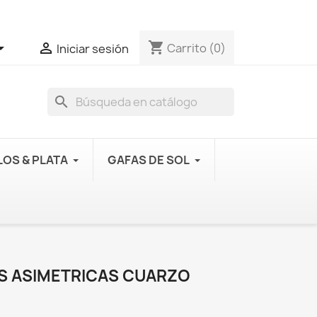
shopping_cart


Carrito
(0)
Iniciar sesión
search
OS & PLATA
GAFAS DE SOL
S ASIMETRICAS CUARZO