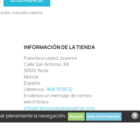
 ello, consulte nuestra
INFORMACIÓN DE LA TIENDA
Francisco Lopez Joyeros
Calle San Antonio, 68
30510 Yecla
Murcia
España
Llámenos:
968 79 08 32
Envíenos un mensaje de correo
electrónico:
info@franciscolopezjoyeros.com
har plenamente la navegación.
Acepto
Más información