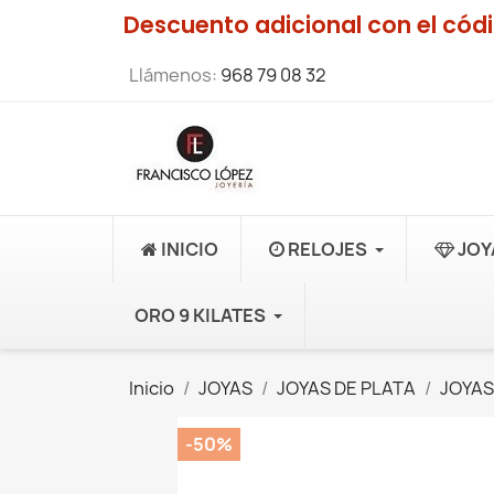
Descuento adicional con el có
Llámenos:
968 79 08 32
INICIO
RELOJES
JOY
ORO 9 KILATES
Inicio
JOYAS
JOYAS DE PLATA
JOYAS
-50%