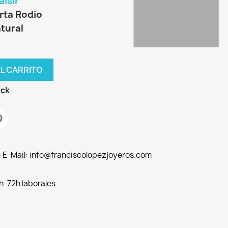
isir
rta Rodio
tural
AL CARRITO
ock
 - E-Mail: info@franciscolopezjoyeros.com
h-72h laborales