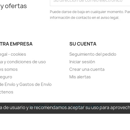
 y ofertas
Puede darse de baja en cualquier momento. Para
información de contacto en el aviso legal.
TRA EMPRESA
SU CUENTA
egal - cookies
Seguimiento del pedido
a y condiciones de uso
Iniciar sesión
es somos
Crear una cuenta
seguro
Mis alertas
de Envío y Gastos de Envío
ctenos
© 2026 - Francisco López Joyeros
cia de usuario y le recomendamos aceptar su uso para aprovec