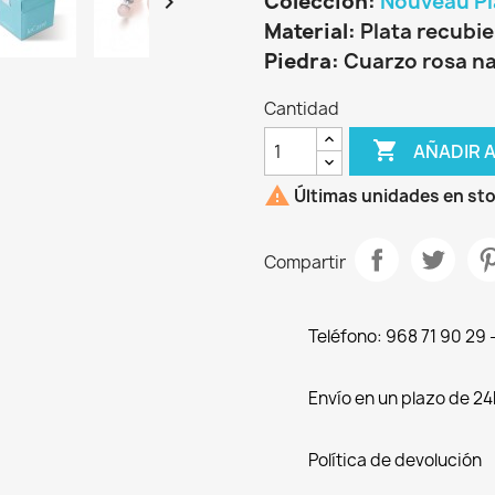
Coleccion:
Nouveau Pla

Material:
Plata recubie
Piedra:
Cuarzo rosa na
Cantidad

AÑADIR 

Últimas unidades en st
Compartir
Teléfono: 968 71 90 29
Envío en un plazo de 24
Política de devolución