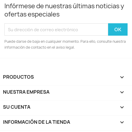
Infórmese de nuestras últimas noticias y
ofertas especiales
Puede darse de baja en cualquier momento. Para ello, consulte nuestra
información de contacto en el aviso legal.
PRODUCTOS

NUESTRA EMPRESA

SU CUENTA

INFORMACIÓN DE LA TIENDA
keyboard_arrow_down