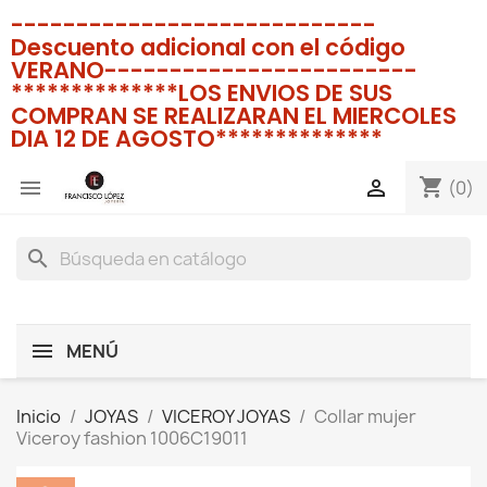
----------------------------
Descuento adicional con el código
VERANO------------------------
**************LOS ENVIOS DE SUS
COMPRAN SE REALIZARAN EL MIERCOLES
DIA 12 DE AGOSTO**************
shopping_cart


(0)
search
MENÚ
Inicio
JOYAS
VICEROY JOYAS
Collar mujer
Viceroy fashion 1006C19011